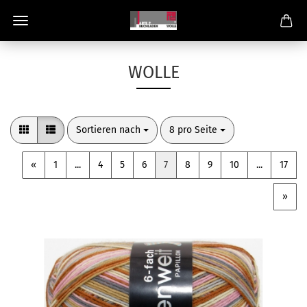
WOLLE
Sortieren nach
pro Seite
Sortieren nach
8 pro Seite
«
1
...
4
5
6
7
8
9
10
...
17
»