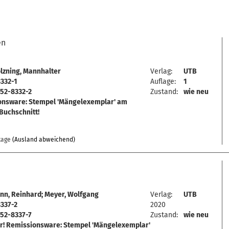
en
lzning, Mannhalter
Verlag:
UTB
332-1
Auflage:
1
52-8332-2
Zustand:
wie neu
onsware: Stempel 'Mängelexemplar' am
Buchschnitt!
tage
(Ausland abweichend)
n, Reinhard; Meyer, Wolfgang
Verlag:
UTB
337-2
2020
52-8337-7
Zustand:
wie neu
r! Remissionsware: Stempel 'Mängelexemplar'