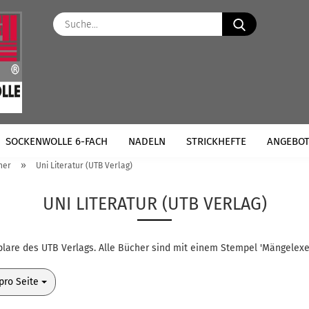
Suche...
SOCKENWOLLE 6-FACH
NADELN
STRICKHEFTE
ANGEBO
»
her
Uni Literatur (UTB Verlag)
UNI LITERATUR (UTB VERLAG)
lare des UTB Verlags. Alle Bücher sind mit einem Stempel 'Mängelex
o Seite
pro Seite