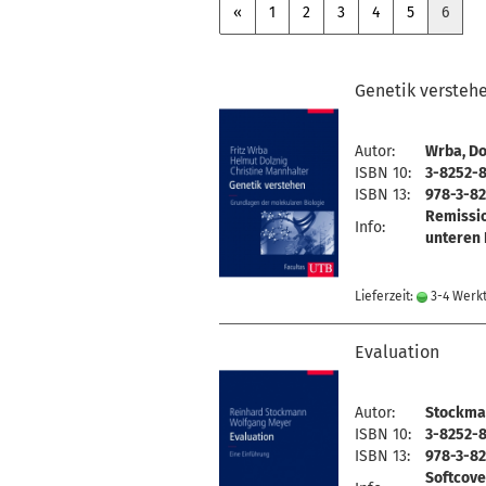
«
1
2
3
4
5
6
Genetik versteh
Autor:
Wrba, Do
ISBN 10:
3-8252-8
ISBN 13:
978-3-82
Remissi
Info:
unteren 
Lieferzeit:
3-4 Werk
Evaluation
Autor:
Stockman
ISBN 10:
3-8252-8
ISBN 13:
978-3-82
Softcove