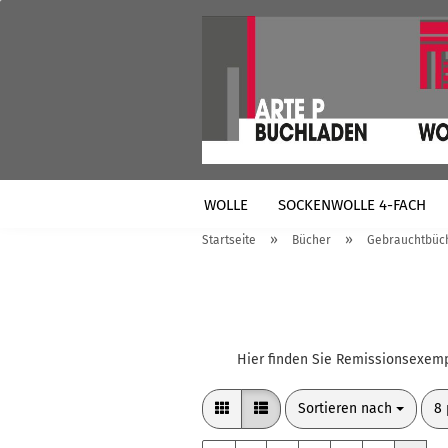
WOLLE
SOCKENWOLLE 4-FACH
»
»
Startseite
Bücher
Gebrauchtbüc
VERSANDTASCHEN
Hier finden Sie Remissionsexemp
Sortieren nach
pr
Sortieren nach
8 