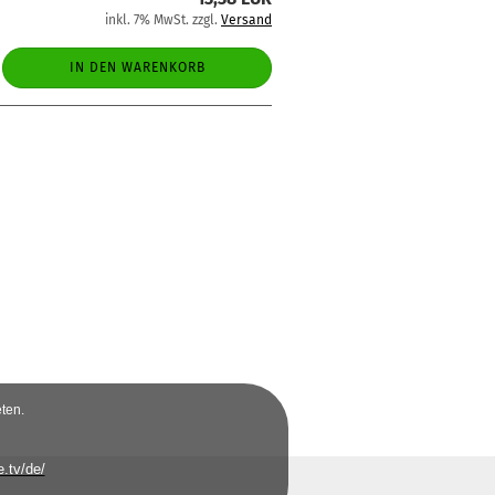
inkl. 7% MwSt. zzgl.
Versand
IN DEN WARENKORB
ten.
.tv/de/