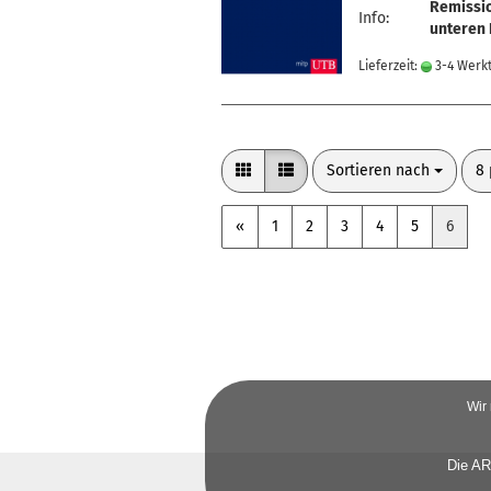
Remissi
Info:
unteren 
Lieferzeit:
3-4 Werk
Sortieren nach
pr
Sortieren nach
8 
«
1
2
3
4
5
6
Wir
Die AR