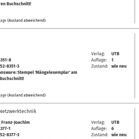
en Buchschnitt!
tage
(Ausland abweichend)
Verlag:
UTB
8351-8
Auflage:
1
52-8351-3
Zustand:
wie neu
onsware: Stempel 'Mängelexemplar' am
Buchschnitt!
tage
(Ausland abweichend)
Netzwerktechnik
, Franz-Joachim
Verlag:
UTB
377-1
Auflage:
6
52-8377-3
Zustand:
wie neu