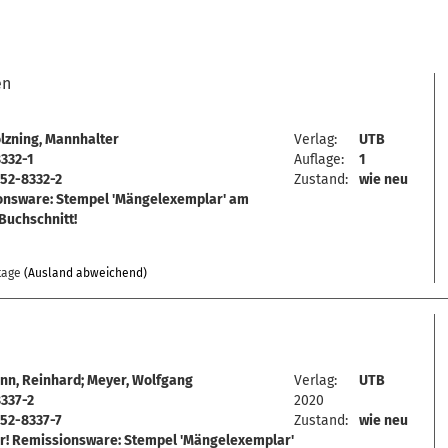
en
lzning, Mannhalter
Verlag:
UTB
332-1
Auflage:
1
52-8332-2
Zustand:
wie neu
onsware: Stempel 'Mängelexemplar' am
Buchschnitt!
tage
(Ausland abweichend)
n, Reinhard; Meyer, Wolfgang
Verlag:
UTB
337-2
2020
52-8337-7
Zustand:
wie neu
r! Remissionsware: Stempel 'Mängelexemplar'