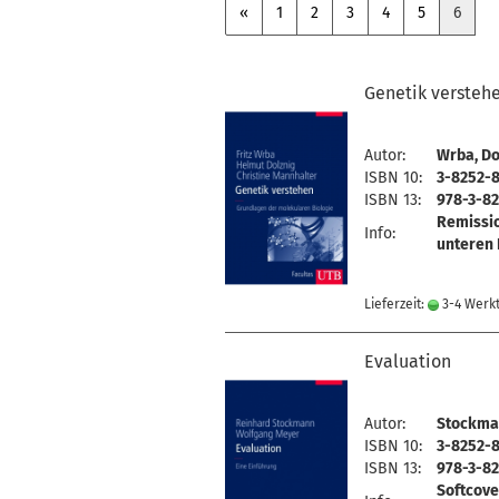
«
1
2
3
4
5
6
Genetik versteh
Autor:
Wrba, Do
ISBN 10:
3-8252-8
ISBN 13:
978-3-82
Remissi
Info:
unteren 
Lieferzeit:
3-4 Werk
Evaluation
Autor:
Stockman
ISBN 10:
3-8252-8
ISBN 13:
978-3-82
Softcove