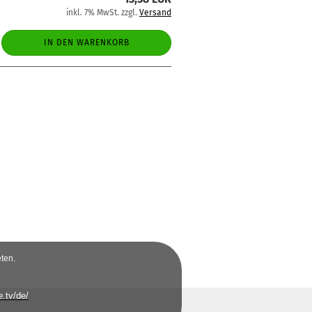
inkl. 7% MwSt. zzgl.
Versand
IN DEN WARENKORB
ten.
.tv/de/