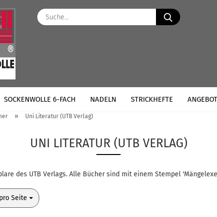
Suche...
SOCKENWOLLE 6-FACH
NADELN
STRICKHEFTE
ANGEBO
»
her
Uni Literatur (UTB Verlag)
UNI LITERATUR (UTB VERLAG)
lare des UTB Verlags. Alle Bücher sind mit einem Stempel 'Mängelex
o Seite
pro Seite