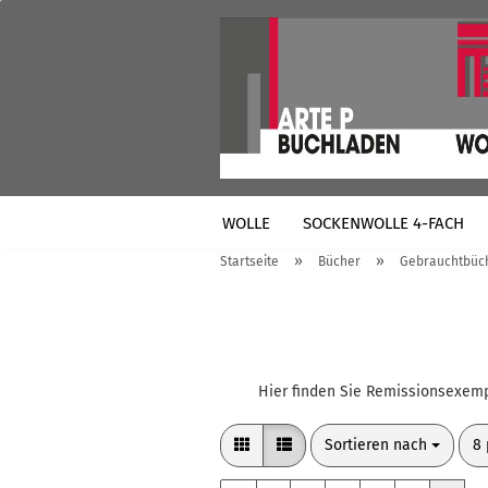
WOLLE
SOCKENWOLLE 4-FACH
»
»
Startseite
Bücher
Gebrauchtbüc
VERSANDTASCHEN
Hier finden Sie Remissionsexemp
Sortieren nach
pr
Sortieren nach
8 