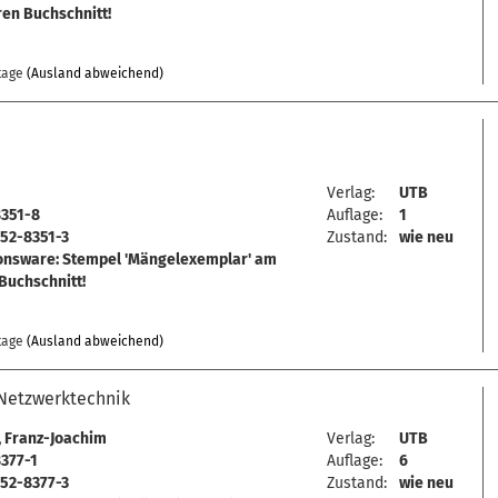
en Buchschnitt!
tage
(Ausland abweichend)
Verlag:
UTB
8351-8
Auflage:
1
52-8351-3
Zustand:
wie neu
onsware: Stempel 'Mängelexemplar' am
Buchschnitt!
tage
(Ausland abweichend)
Netzwerktechnik
, Franz-Joachim
Verlag:
UTB
377-1
Auflage:
6
52-8377-3
Zustand:
wie neu