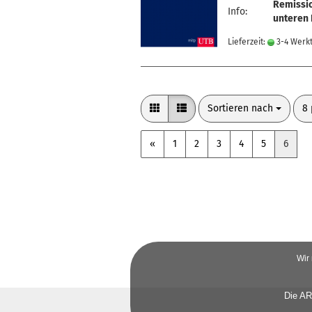
Remissi
Info:
unteren 
Lieferzeit:
3-4 Werk
Sortieren nach
pr
Sortieren nach
8 
«
1
2
3
4
5
6
Wir
Die AR