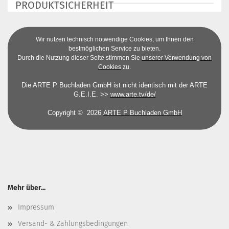
PRODUKTSICHERHEIT
Wir nutzen technisch notwendige Cookies, um Ihnen den
bestmöglichen Service zu bieten.
Durch die Nutzung dieser Seite stimmen Sie
unserer Verwendung von
Cookies
zu.
Die ARTE P Buchladen GmbH ist nicht identisch mit der ARTE
G.E.I.E. >>
www.arte.tv/de/
Copyright © 2026
ARTE P Buchladen GmbH
Mehr über...
Impressum
Versand- & Zahlungsbedingungen