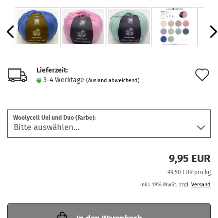
Lieferzeit:
A
3-4 Werktage
(Ausland abweichend)
d
M
Woolycell Uni und Duo (Farbe):
9,95 EUR
99,50 EUR pro kg
inkl. 19% MwSt. zzgl.
Versand