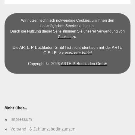
Wir nutzen technisch notwendige Cookies, um Ihnen den
bestmöglichen Service zu bieten.
Durch die Nutzung dieser Seite stimmen Sie
unserer Verwendung von
Cookies
zu.
Die ARTE P Buchladen GmbH ist nicht identisch mit der ARTE
G.E.I.E. >>
www.arte.tv/de/
Copyright © 2026
ARTE P Buchladen GmbH
Mehr über...
Impressum
Versand- & Zahlungsbedingungen