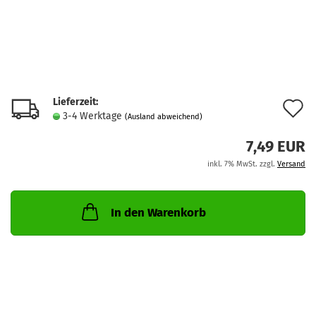
Lieferzeit:
A
3-4 Werktage
(Ausland abweichend)
d
7,49 EUR
M
inkl. 7% MwSt. zzgl.
Versand
In den Warenkorb