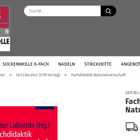
Suche...
SOCKENWOLLE 6-FACH
NADELN
STRICKHEFTE
ANGEBO
»
»
her
Uni Literatur (UTB Verlag)
Fachdidaktik Naturwissenschaft
(Art.Nr.
Fac
Nat