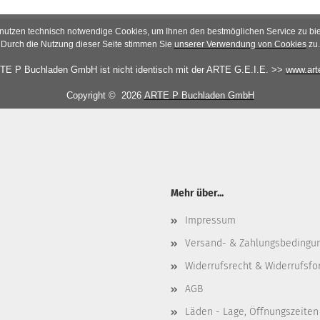
 nutzen technisch notwendige Cookies, um Ihnen den bestmöglichen Service zu bie
Durch die Nutzung dieser Seite stimmen Sie
unserer Verwendung von Cookies
zu.
TE P Buchladen GmbH ist nicht identisch mit der ARTE G.E.I.E. >>
www.arte
Copyright © 2026
ARTE P Buchladen GmbH
Mehr über...
Impressum
Versand- & Zahlungsbedingu
Widerrufsrecht & Widerrufsfo
AGB
Läden - Lage, Öffnungszeiten