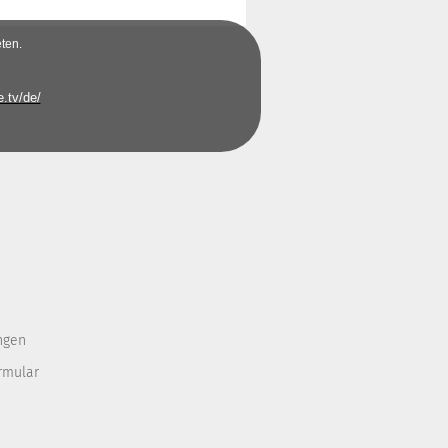
ten.
.tv/de/
ngen
rmular