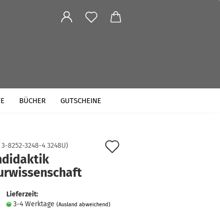
TE
BÜCHER
GUTSCHEINE
Auf
:
3-8252-3248-4 3248U
)
hdidaktik
den
urwissenschaft
Merkzettel
Lieferzeit:
3-4 Werktage
(Ausland abweichend)