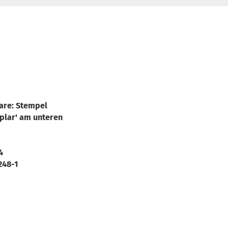
are: Stempel
lar' am unteren
4
248-1