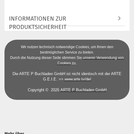
INFORMATIONEN ZUR
PRODUKTSICHERHEIT
Wir nutzen technisch notwendige Cookies, um Ihnen den
bestmöglichen Service zu bieten.
Durch die Nutzung dieser Seite stimmen Sie
unserer Verwendung von
Cookies
zu.
Die ARTE P Buchladen GmbH ist nicht identisch mit der ARTE
G.E.I.E. >>
www.arte.tv/de/
Copyright © 2026
ARTE P Buchladen GmbH
Mehr über...